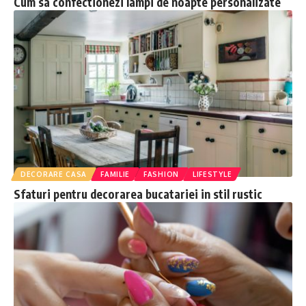
Cum sa confectionezi lampi de noapte personalizate
DECORARE CASA
FAMILIE
FASHION
LIFESTYLE
Sfaturi pentru decorarea bucatariei in stil rustic