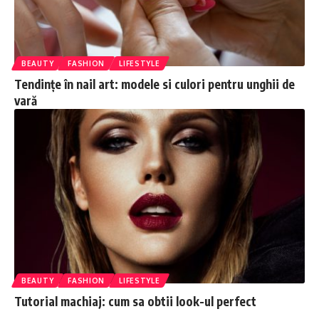
BEAUTY
FASHION
LIFESTYLE
Tendințe în nail art: modele si culori pentru unghii de
vară
BEAUTY
FASHION
LIFESTYLE
Tutorial machiaj: cum sa obtii look-ul perfect