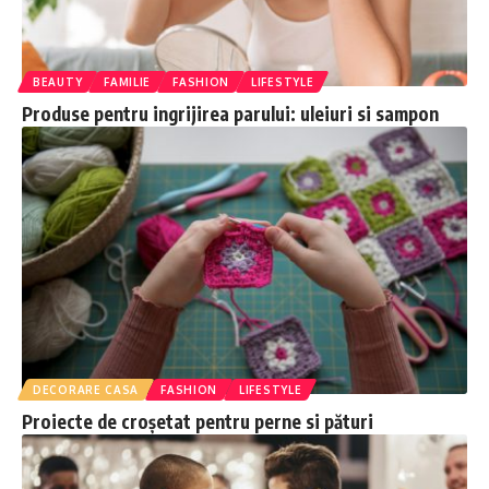
BEAUTY
FAMILIE
FASHION
LIFESTYLE
Produse pentru ingrijirea parului: uleiuri si sampon
DECORARE CASA
FASHION
LIFESTYLE
Proiecte de croșetat pentru perne si pături