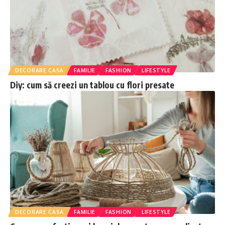
DECORARE CASA
FAMILIE
FASHION
LIFESTYLE
Diy: cum să creezi un tablou cu flori presate
DECORARE CASA
FAMILIE
FASHION
LIFESTYLE