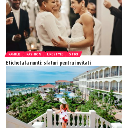
FAMILIE
FASHION
LIFESTYLE
STIRI
Eticheta la nunti: sfaturi pentru invitati