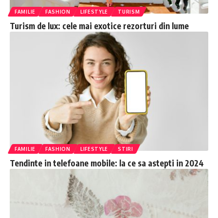
FAMILIE
FASHION
LIFESTYLE
TURISM
Turism de lux: cele mai exotice rezorturi din lume
FAMILIE
FASHION
LIFESTYLE
STIRI
Tendinte in telefoane mobile: la ce sa astepti in 2024