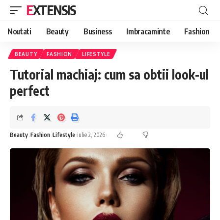
EXTENSIS
Noutati
Beauty
Business
Imbracaminte
Fashion
BEAUTY
FASHION
LIFESTYLE
Tutorial machiaj: cum sa obtii look-ul
perfect
Beauty
Fashion
Lifestyle
iulie 2, 2026