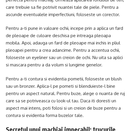
care trebuie sa fie potrivit nuantei tale de piele. Pentru a
ascunde eventualele imperfectiuni, foloseste un corector.
Pentru a-ti pune in valoare ochii, incepe prin a aplica un fard
de pleoape de culoare deschisa pe intreaga pleoapa
mobila. Apoi, adauga un fard de pleoape mai inchis in pliul
pleoapei pentru a crea adancime. Pentru a accentua ochii,
foloseste un eyeliner sau un creion de ochi. Nu uita sa aplici
si mascara pentru a da volum si lungime genelor.
Pentru a-ti contura si evidentia pometii, foloseste un blush
sau un bronzer. Aplica-l pe pometi si blenduieste-l bine
pentru un aspect natural. Pentru buze, alege o nuanta de ruj
care sa se potriveasca cu look-ul tau. Daca iti doresti un
aspect mai intens, poti folosi si un creion de buze pentru a
contura si evidentia forma buzelor tale.
Secretul unui machiaj impecabil: trucurile