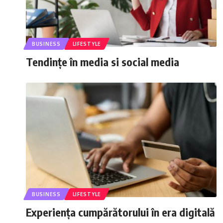
BUSINESS
LIFESTYLE
Tendințe în media si social media
BUSINESS
LIFESTYLE
Experiența cumpărătorului în era digitală