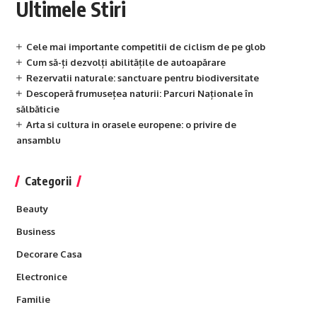
Ultimele Stiri
Cele mai importante competitii de ciclism de pe glob
Cum să-ți dezvolți abilitățile de autoapărare
Rezervatii naturale: sanctuare pentru biodiversitate
Descoperă frumusețea naturii: Parcuri Naționale în
sălbăticie
Arta si cultura in orasele europene: o privire de
ansamblu
Categorii
Beauty
Business
Decorare Casa
Electronice
Familie