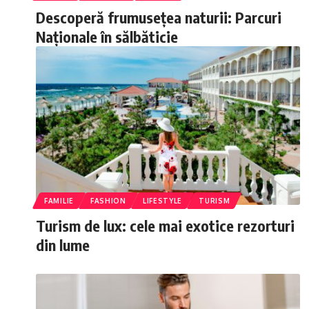
Descoperă frumusețea naturii: Parcuri
Naționale în sălbăticie
FAMILIE
FASHION
LIFESTYLE
TURISM
Turism de lux: cele mai exotice rezorturi
din lume