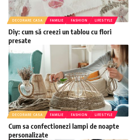
DECORARE CASA
FAMILIE
FASHION
LIFESTYLE
Diy: cum să creezi un tablou cu flori
presate
DECORARE CASA
FAMILIE
FASHION
LIFESTYLE
Cum sa confectionezi lampi de noapte
personalizate