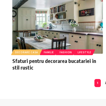
DECORARE CASA
FAMILIE
FASHION
LIFESTYLE
Sfaturi pentru decorarea bucatariei in
stil rustic
1