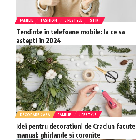
FAMILIE
FASHION
LIFESTYLE
STIRI
Tendinte in telefoane mobile: la ce sa
astepti in 2024
DECORARE CASA
FAMILIE
LIFESTYLE
Idei pentru decoratiuni de Craciun facute
manual: ghirlande si coronite