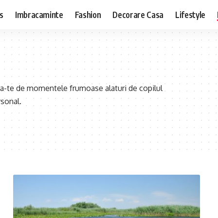
s
Imbracaminte
Fashion
Decorare Casa
Lifestyle
ura-te de momentele frumoase alaturi de copilul
rsonal.