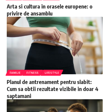
Arta si cultura in orasele europene: o
privire de ansamblu
FAMILIE
FITNESS
LIFESTYLE
Planul de antrenament pentru slabit:
Cum sa obtii rezultate vizibile in doar 4
saptamani